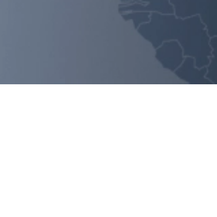
Sledujte nás!
Ať Vám neunikne žádná novinka.