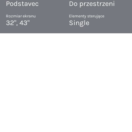
Podstavec
Do przestrzeni
Rozmiar ekranu
Elementy sterujące
32", 43"
Single
Dlouhý popis BRUCE
Dlouhý popis 2
SPECYFIKACJA TECHNICZNA
Kiosk Bruce
Znajduje się pod adresem
Podstavec